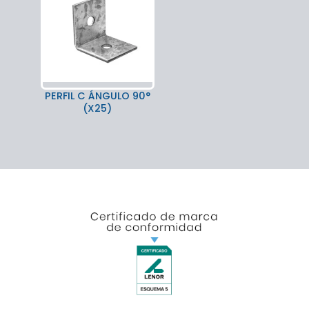
PERFIL C ÁNGULO 90°
(X25)