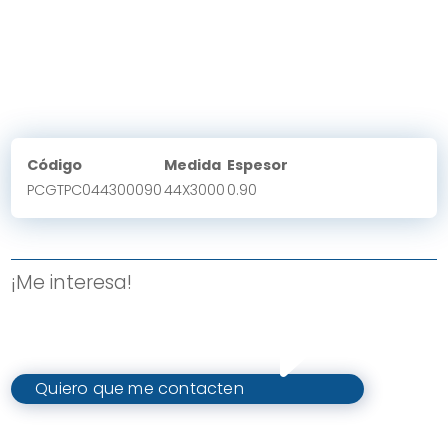
Código
Medida
Espesor
PCGTPC044300090
44X3000
0.90
¡Me interesa!
Quiero que me contacten